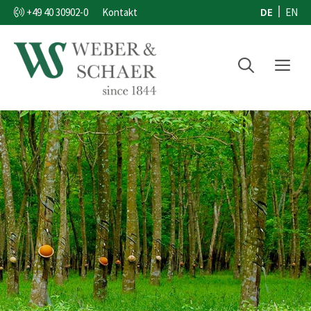
Zum
DE
EN
+49 40 30902-0
Kontakt
Inhalt
springen
Menü